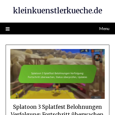
Skip
kleinkuenstlerkueche.de
to
content
Menu
Splatoon 3 Splatfest Belohnungen
Verfolgung: Fortschritt überwachen,