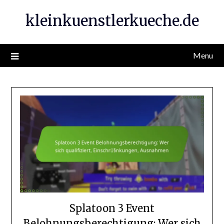
Skip
kleinkuenstlerkueche.de
to
content
Menu
Splatoon 3 Event
Belohnungsberechtigung: Wer sich